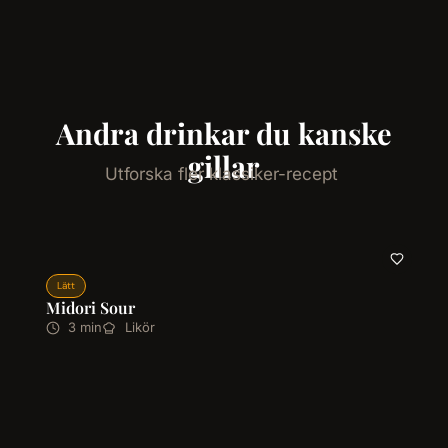
Andra drinkar du kanske
gillar
Utforska fler klassiker-recept
Lätt
Midori Sour
3 min
Likör