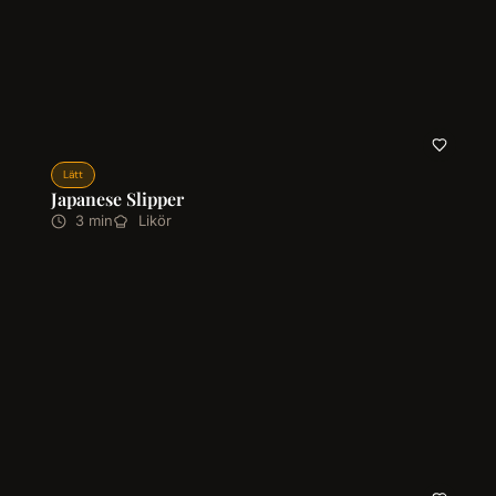
Lätt
Japanese Slipper
3 min
Likör