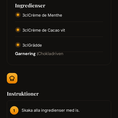
Ingredienser
3
cl
Crème de Menthe
3
cl
Crème de Cacao vit
3
cl
Grädde
Garnering :
Chokladriven
Instruktioner
Skaka alla ingredienser med is.