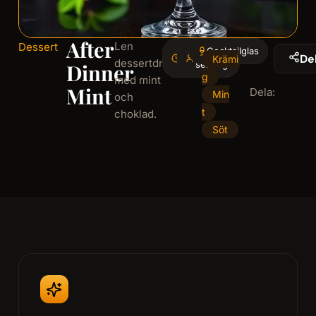
After
Len
Dessert
3
Cocktailglas
1
De
Krämi
dessertdrink
minminutes
serving
Dinner
g
med mint
Mint
Dela:
Min
och
t
choklad.
Söt