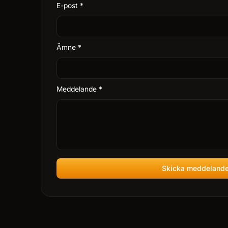
E-post
*
Ämne
*
Meddelande
*
Skicka meddeland