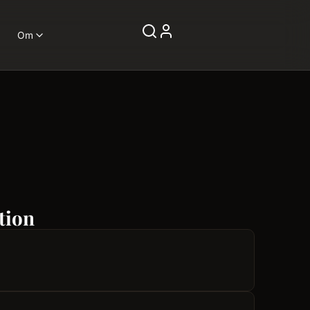
Om
tion