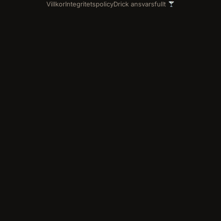
Villkor
Integritetspolicy
Drick ansvarsfullt