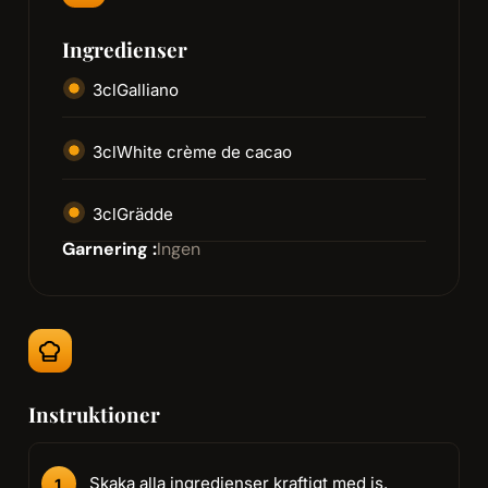
Ingredienser
3
cl
Galliano
3
cl
White crème de cacao
3
cl
Grädde
Garnering :
Ingen
Instruktioner
Skaka alla ingredienser kraftigt med is.