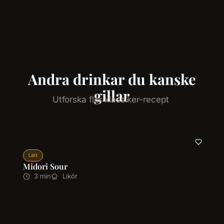
Andra drinkar du kanske
gillar
Utforska fler klassiker-recept
Lätt
Midori Sour
3 min
Likör