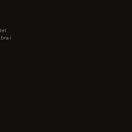
tet
bra i