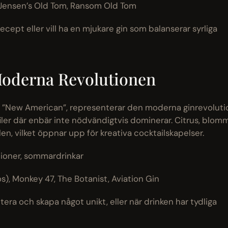
Jensen’s Old Tom, Ransom Old Tom
ecept eller vill ha en mjukare gin som balanserar syrliga
Moderna Revolutionen
r ”New American”, representerar den moderna ginrevoluti
ler där enbär inte nödvändigtvis dominerar. Citrus, blomm
len, vilket öppnar upp för kreativa cocktailskapelser.
tioner, sommardrinkar
s), Monkey 47, The Botanist, Aviation Gin
era och skapa något unikt, eller när drinken har tydliga