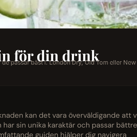
in för din drink
nkar de passar bäst i. London Dry, Old Tom eller Ne
naden kan det vara överväldigande att 
n har sin unika karaktär och passar bättre 
omfattande guiden hjälper dig navigera