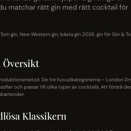
u matchar rätt gin med rätt cocktail för
d Tom gin, New Western gin, bästa gin 2026, gin för Gin & To
n Översikt
 produktionsmetod. De tre huvudkategorierna – London Dry
fier och passar till olika typer av cocktails. Att förstå de
mabartender.
lösa Klassikern