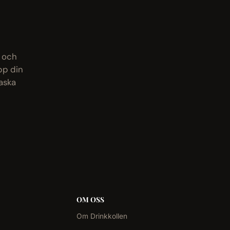
r och
pp din
laska
OM OSS
Om Drinkkollen