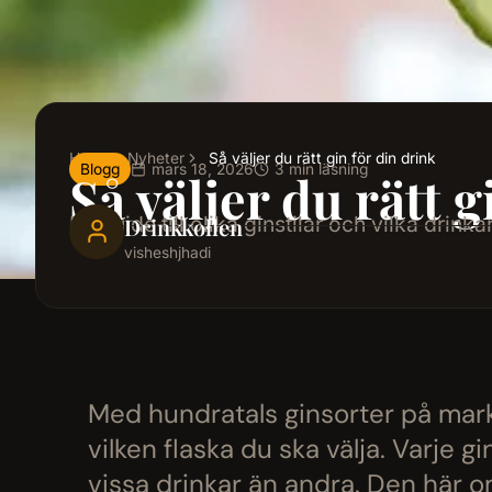
Hem
Nyheter
Så väljer du rätt gin för din drink
Blogg
mars 18, 2026
3 min läsning
Så väljer du rätt g
En guide till olika ginstilar och vilka dri
Drinkkollen
visheshjhadi
Med hundratals ginsorter på mark
vilken flaska du ska välja. Varje gi
vissa drinkar än andra. Den här 