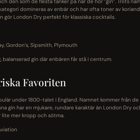
och den som de flesta tänker på när de hör ”gin”. Trots na
ategori domineras av enbär och har ofta toner av koriand
en gör London Dry perfekt för klassiska cocktails.
y, Gordon’s, Sipsmith, Plymouth
ig, balanserad gin där enbären får stå i centrum.
iska Favoriten
opulär under 1800-talet i England. Namnet kommer från de
a gin har en mjukare, rundare karaktär än London Dry oc
r lite mer kropp och sötma.
Aviation