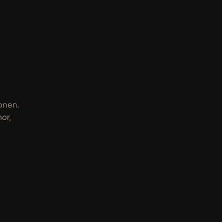
onen.
or,