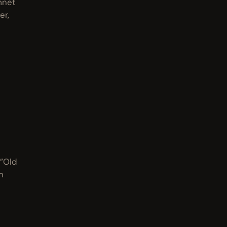
mnet
er,
 ”Old
h