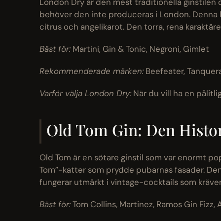
London Dry är den mest traditionella ginstilen 
behöver den inte produceras i London. Denna k
citrus och angelikarot. Den torra, rena karaktär
Bäst för:
Martini, Gin & Tonic, Negroni, Gimlet
Rekommenderade märken:
Beefeater, Tanquera
Varför välja London Dry:
När du vill ha en pålitl
Old Tom Gin: Den Histor
Old Tom är en sötare ginstil som var enormt p
Tom”-katter som prydde pubarnas fasader. Denn
fungerar utmärkt i vintage-cocktails som kräve
Bäst för:
Tom Collins, Martinez, Ramos Gin Fizz, 