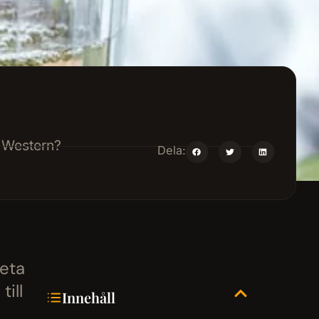
w Western?
Dela:
veta
till
Innehåll