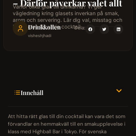
– Därför påverkar valet allt
Varför olika glas till drinkarna? Vi ger
vägledning kring glasets inverkan på smak,
arom och servering. Lär dig val, misstag och
Drinkkollen
bästa glas för varje cocktail.
Dela:
visheshjhadi
Innehåll
Att hitta rätt glas till din cocktail kan vara det som
förvandlar en hemmakväll till en smakupplevelse i
klass med Highball Bar i Tokyo. För svenska