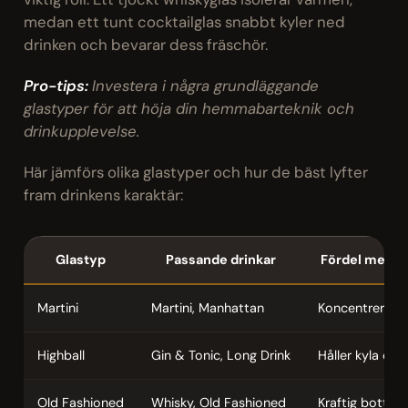
medan ett tunt cocktailglas snabbt kyler ned
drinken och bevarar dess fräschör.
Pro-tips:
Investera i några grundläggande
glastyper för att höja din hemmabarteknik och
drinkupplevelse.
Här jämförs olika glastyper och hur de bäst lyfter
fram drinkens karaktär:
Glastyp
Passande drinkar
Fördel med f
Martini
Martini, Manhattan
Koncentrerar d
Highball
Gin & Tonic, Long Drink
Håller kyla oc
Old Fashioned
Whisky, Old Fashioned
Kraftig botten f