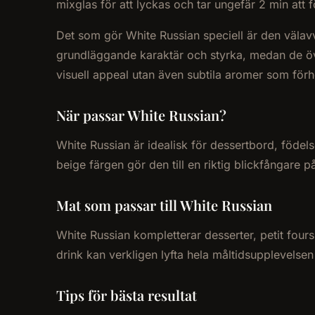
mixglas för att lyckas och tar ungefär 2 min att fö
Det som gör White Russian speciell är den väla
grundläggande karaktär och styrka, medan de öv
visuell appeal utan även subtila aromer som förhö
När passar White Russian?
White Russian är idealisk för dessertbord, födel
beige färgen gör den till en riktig blickfångare
Mat som passar till White Russian
White Russian kompletterar desserter, petit four
drink kan verkligen lyfta hela måltidsupplevelsen
Tips för bästa resultat