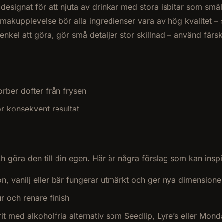
 designat för att njuta av drinkar med stora isbitar som sm
smakupplevelse bör alla ingredienser vara av hög kvalitet – 
kel att göra, gör små detaljer stor skillnad – använd färsk
orber dofter från frysen
r konsekvent resultat
h göra den till din egen. Här är några förslag som kan inspi
n, vanilj eller bär fungerar utmärkt och ger nya dimensione
ur och renare finish
prit med alkoholfria alternativ som Seedlip, Lyre’s eller M