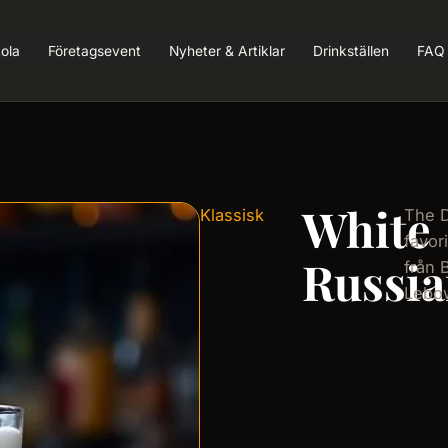
ola
Företagsevent
Nyheter & Artiklar
Drinkställen
FAQ
White
Klassisk
The 
favori
Russi
från 
Lebow