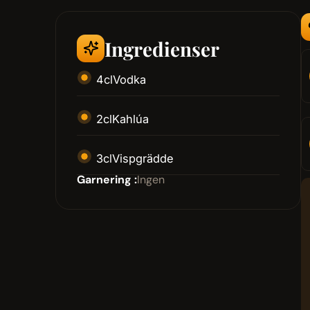
Ingredienser
4
cl
Vodka
2
cl
Kahlúa
3
cl
Vispgrädde
Garnering :
Ingen