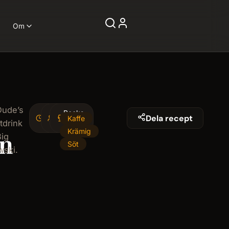
Om
Dude’s
2
Rocks-
1
Dela recept
Kaffe
tdrink
minminutes
serving
glas
Krämig
an
Big
Söt
ski.