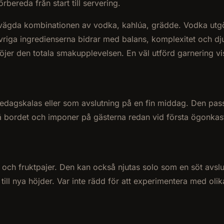
rbereda från start till servering.
vvägda kombinationen av vodka, kahlúa, grädde. Vodka utgö
riga ingredienserna bidrar med balans, komplexitet och dj
jer den totala smakupplevelsen. En väl utförd garnering vis
sedagskalas eller som avslutning på en fin middag. Den passa
 på bordet och imponer på gästerna redan vid första ögonkas
s och fruktpajer. Den kan också njutas solo som en söt avsl
 till nya höjder. Var inte rädd för att experimentera med oli