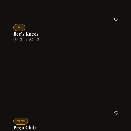
Lätt
Bee’s Knees
3 min
Gin
Medel
Pegu Club