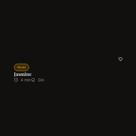
Medel
Jasmine
4 min
Gin