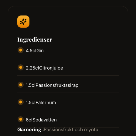
Ingredienser
4.5
cl
Gin
2.25
cl
Citronjuice
1.5
cl
Passionsfruktssirap
1.5
cl
Falernum
6
cl
Sodavatten
Garnering :
Passionsfrukt och mynta