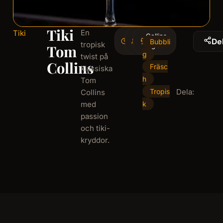
Tiki
En
Tiki
5
Collins-
1
De
Bubbli
tropisk
minminutes
serving
glas
Tom
g
twist på
Collins
Fräsc
klassiska
h
Tom
Tropis
Dela:
Collins
med
k
passion
och tiki-
kryddor.