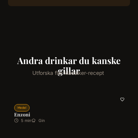
Andra drinkar du kanske
gillar
Utforska fler klassiker-recept
Medel
Enzoni
5 min
Gin