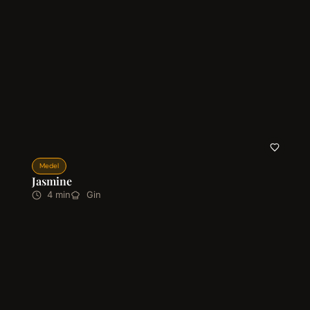
Medel
Jasmine
4 min
Gin