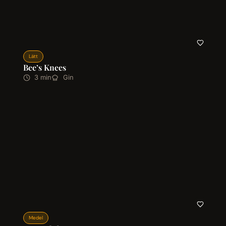
Lätt
Bee’s Knees
3 min
Gin
Medel