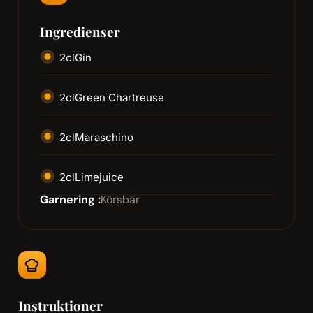
Ingredienser
2
cl
Gin
2
cl
Green Chartreuse
2
cl
Maraschino
2
cl
Limejuice
Garnering :
Körsbär
Instruktioner