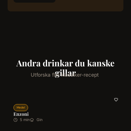
Andra drinkar du kanske
gillar
Utforska fler klassiker-recept
Medel
Enzoni
5 min
Gin