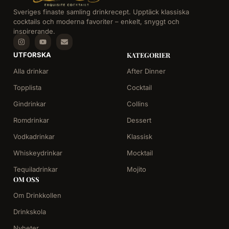
Sveriges finaste samling drinkrecept. Upptäck klassiska
cocktails och moderna favoriter – enkelt, snyggt och
inspirerande.
UTFORSKA
KATEGORIER
Alla drinkar
After Dinner
Topplista
Cocktail
Gindrinkar
Collins
Romdrinkar
Dessert
Vodkadrinkar
Klassisk
Whiskeydrinkar
Mocktail
Tequiladrinkar
Mojito
OM OSS
Om Drinkkollen
Drinkskola
Nyheter