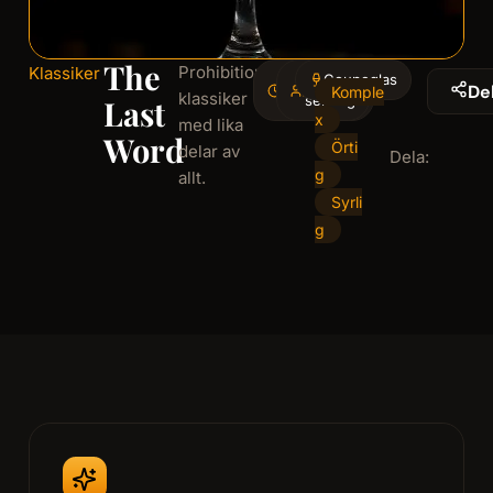
The
Prohibition-
Klassiker
4
Coupeglas
1
De
Komple
klassiker
minminutes
serving
Last
x
med lika
Word
Örti
delar av
Dela:
g
allt.
Syrli
g