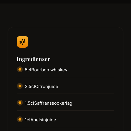
Ingredienser
5
cl
Bourbon whiskey
2.5
cl
Citronjuice
1.5
cl
Saffranssockerlag
1
cl
Apelsinjuice