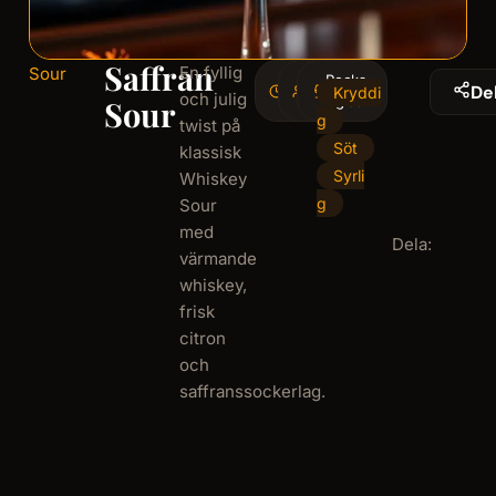
Saffran
En fyllig
Sour
5
Rocks-
1
De
Kryddi
och julig
minminutes
serving
glas
Sour
g
twist på
Söt
klassisk
Syrli
Whiskey
g
Sour
med
Dela:
värmande
whiskey,
frisk
citron
och
saffranssockerlag.