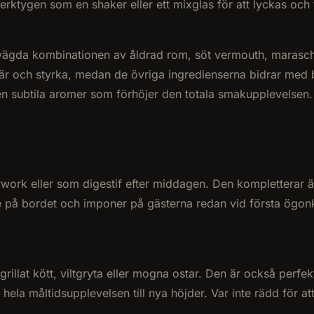
tygen som en shaker eller ett mixglas för att lyckas och tar
vägda kombinationen av åldrad rom, söt vermouth, maraschi
är och styrka, medan de övriga ingredienserna bidrar med 
en subtila aromer som förhöjer den totala smakupplevelsen. 
erwork eller som digestif efter middagen. Den kompletterar ä
are på bordet och imponer på gästerna redan vid första ögon
grillat kött, viltgryta eller mogna ostar. Den är också perf
hela måltidsupplevelsen till nya höjder. Var inte rädd för 