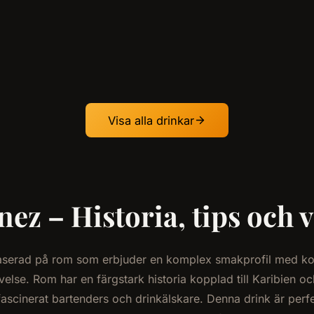
Visa alla drinkar
ez – Historia, tips och 
baserad på rom som erbjuder en komplex smakprofil med ko
se. Rom har en färgstark historia kopplad till Karibien och
d fascinerat bartenders och drinkälskare. Denna drink är per