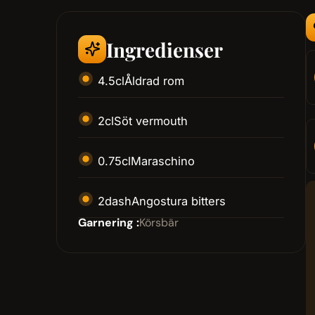
Ingredienser
4.5
cl
Åldrad rom
2
cl
Söt vermouth
0.75
cl
Maraschino
2
dash
Angostura bitters
Garnering :
Körsbär