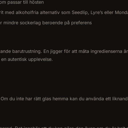
om passar till hösten
prit med alkoholfria alternativ som Seedlip, Lyre’s eller M
ler mindre sockerlag beroende på preferens
e barutrustning. En jigger för att mäta ingredienserna är es
r en autentisk upplevelse.
 Om du inte har rätt glas hemma kan du använda ett liknande a