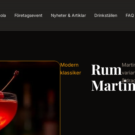
ola
Företagsevent
Nyheter & Artiklar
Drinkställen
FAQ
Rum
Modern
Marti
klassiker
varia
Marti
åldra