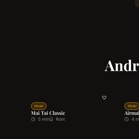
Andr
Medel
Medel
Mai Tai Classic
Airmai
5 min
Rom
4 m