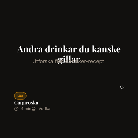
Andra drinkar du kanske
gillar
Utforska fler klassiker-recept
Lätt
Caipiroska
4 min
Vodka