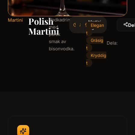
Polish
Vodkadrink
Martini
3
Martini-
1
De
Elegan
med
minminutes
serving
glas
Martini
t
polsk
Gräsig
smak av
Dela:
t
bisonvodka.
Kryddig
t