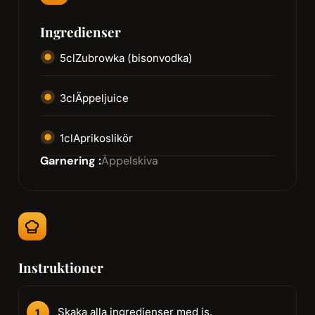
Ingredienser
5
cl
Zubrowka (bisonvodka)
3
cl
Äppeljuice
1
cl
Aprikoslikör
Garnering :
Äppelskiva
Instruktioner
Skaka alla ingredienser med is.