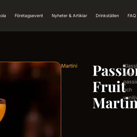
ola
Företagsevent
Nyheter & Artiklar
Drinkställen
FAQ
Passio
Martini
Klass
med
Fruit
passi
och
Martin
vanil