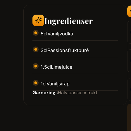
Ingredienser
5
cl
Vaniljvodka
3
cl
Passionsfruktpuré
1.5
cl
Limejuice
1
cl
Vaniljsirap
Garnering :
Halv passionsfrukt