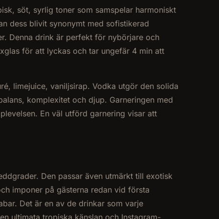
sk, söt, syrlig toner som samspelar harmoniskt
an dess blivit synonymt med sofistikerad
er. Denna drink är perfekt för nybörjare och
las för att lyckas och tar ungefär 4 min att
é, limejuice, vaniljsirap. Vodka utgör den solida
balans, komplexitet och djup. Garneringen med
levelsen. En väl utförd garnering visar att
breddgrader. Den passar även utmärkt till exotisk
 och imponer på gästerna redan vid första
abar. Det är en av de drinkar som varje
 den ultimata tropiska känslan och Instagram-