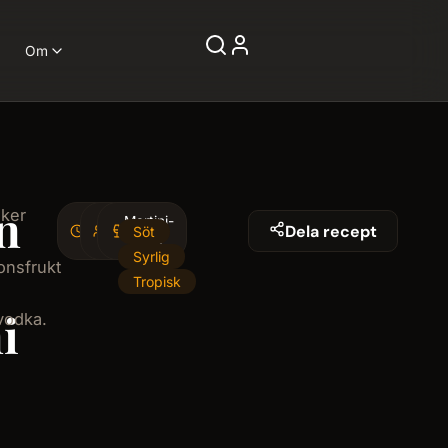
Om
n
iker
4
Martini-
1
Dela recept
Söt
minminutes
serving
glas
Syrlig
onsfrukt
Tropisk
i
jvodka.