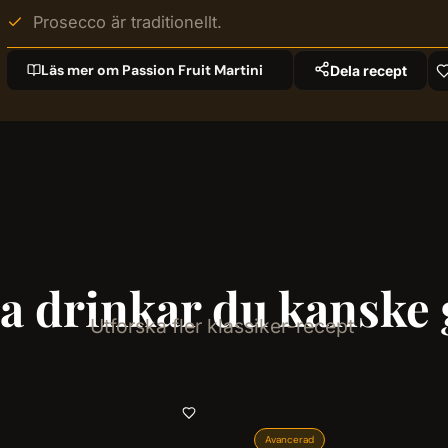
Prosecco är traditionellt.
Läs mer om Passion Fruit Martini
Dela recept
a drinkar du kanske g
Utforska fler klassiker-recept
Avancerad