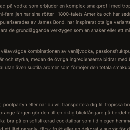
erad på vodka som erbjuder en komplex smakprofil med tropi
-familjen har sina rötter i 1800-talets Amerika och har sed
opulariserades av James Bond, har inspirerat otaliga variant
ara de grundläggande verktygen som en shaker eller ett mixg
n välavvägda kombinationen av vaniljvodka, passionsfruktpur
är och styrka, medan de övriga ingredienserna bidrar med 
eal utan även subtila aromer som förhöjer den totala smakupp
, poolpartyn eller när du vill transportera dig till tropiska 
range färgen gör den till en riktig blickfångare på bordet
ika bra på en sofistikerad cocktailbar som i din egen hemm
ett litet paraply, färsk frukt eller en dekorativ sugrör för