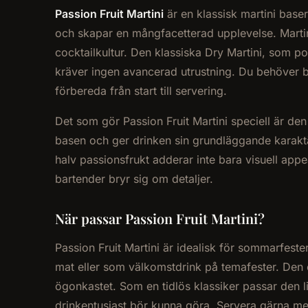
Passion Fruit Martini
är en klassisk martini bas
och skapar en mångfacetterad upplevelse. Martini
cocktailkultur. Den klassiska Dry Martini, som p
kräver ingen avancerad utrustning. Du behöver b
förbereda från start till servering.
Det som gör Passion Fruit Martini speciell är de
basen och ger drinken sin grundläggande karakt
halv passionsfrukt adderar inte bara visuell app
bartender bryr sig om detaljer.
När passar Passion Fruit Martini?
Passion Fruit Martini är idealisk för sommarfester
mat eller som välkomstdrink på temafester. Den o
ögonkastet. Som en tidlös klassiker passar den l
drinkentusiast bör kunna göra. Servera gärna med 