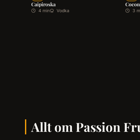
Caipiroska
Cocon
4 min
Vodka
3 m
Allt om Passion Fru