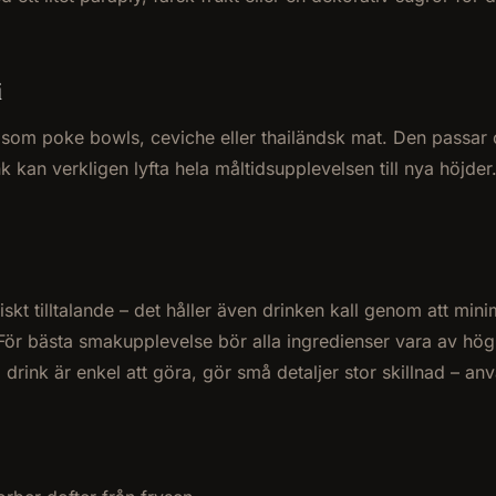
i
r som poke bowls, ceviche eller thailändsk mat. Den passar oc
kan verkligen lyfta hela måltidsupplevelsen till nya höjder
tiskt tilltalande – det håller även drinken kall genom att mi
. För bästa smakupplevelse bör alla ingredienser vara av hög 
ink är enkel att göra, gör små detaljer stor skillnad – anv