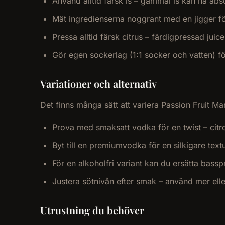
Använd alltid färsk is – gammal is kan ha abs
Mät ingredienserna noggrant med en jigger fö
Pressa alltid färsk citrus – färdigpressad jui
Gör egen sockerlag (1:1 socker och vatten) fö
Variationer och alternativ
Det finns många sätt att variera Passion Fruit Mar
Prova med smaksatt vodka för en twist – citro
Byt till en premiumvodka för en silkigare text
För en alkoholfri variant kan du ersätta bass
Justera sötnivån efter smak – använd mer el
Utrustning du behöver