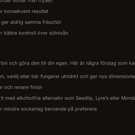
orber dofter från frysen
r konsekvent resultat
ce ger aldrig samma fräschör
r bättre kontroll över sötnivån
tini och göra den till din egen. Här är några förslag som ka
n, vanilj eller bär fungerar utmärkt och ger nya dimensione
ur och renare finish
prit med alkoholfria alternativ som Seedlip, Lyre’s eller M
ler mindre sockerlag beroende på preferens