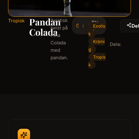
Pandan
Asiatisk
Tropisk
5
Tiki-
1
De
Exotis
twist på
minminutes
serving
glas
Colada
k
Piña
Krämi
Colada
Dela:
g
med
Tropis
pandan.
k