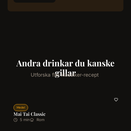
Andra drinkar du kanske
gillar
Utforska fler klassiker-recept
Medel
Mai Tai Classic
5 min
Rom