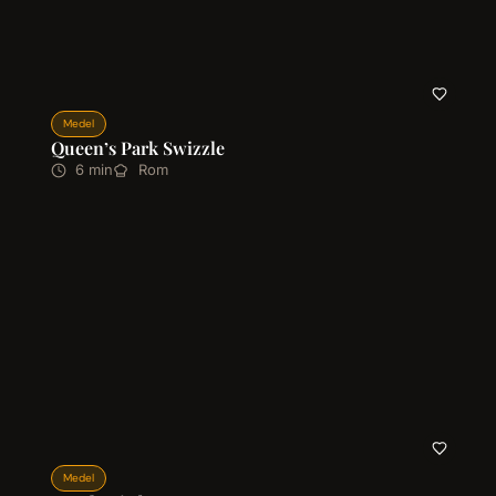
Medel
Queen’s Park Swizzle
6 min
Rom
Medel