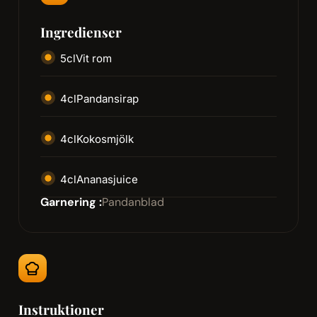
Ingredienser
5
cl
Vit rom
4
cl
Pandansirap
4
cl
Kokosmjölk
4
cl
Ananasjuice
Garnering :
Pandanblad
Instruktioner