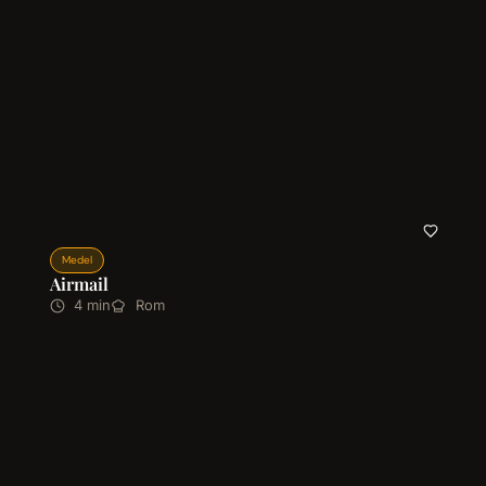
Medel
Airmail
4 min
Rom