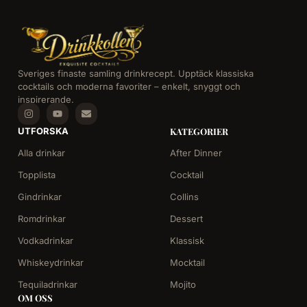
Sveriges finaste samling drinkrecept. Upptäck klassiska
cocktails och moderna favoriter – enkelt, snyggt och
inspirerande.
UTFORSKA
KATEGORIER
Alla drinkar
After Dinner
Topplista
Cocktail
Gindrinkar
Collins
Romdrinkar
Dessert
Vodkadrinkar
Klassisk
Whiskeydrinkar
Mocktail
Tequiladrinkar
Mojito
OM OSS