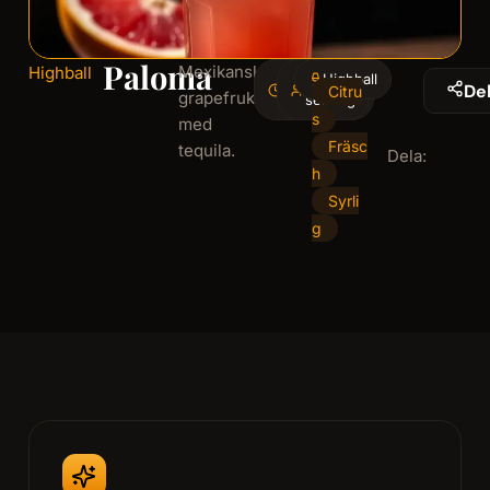
Paloma
Mexikansk
Highball
3
Highball
1
De
Citru
grapefruktdröm
minminutes
serving
s
med
Fräsc
tequila.
Dela:
h
Syrli
g