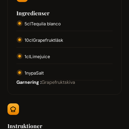
Ingredienser
5
cl
Tequila blanco
10
cl
Grapefruktläsk
1
cl
Limejuice
1
nypa
Salt
Garnering :
Grapefruktskiva
Instruktioner