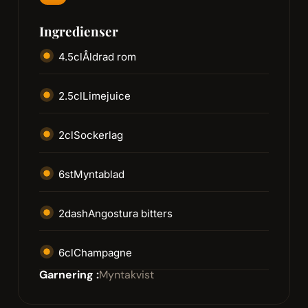
Ingredienser
4.5
cl
Åldrad rom
2.5
cl
Limejuice
2
cl
Sockerlag
6
st
Myntablad
2
dash
Angostura bitters
6
cl
Champagne
Garnering :
Myntakvist