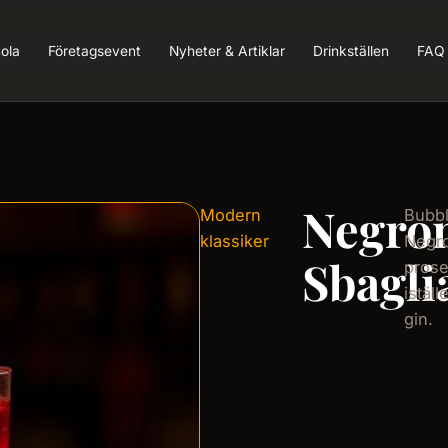
ola
Företagsevent
Nyheter & Artiklar
Drinkställen
FAQ
Negro
Modern
Bubbl
klassiker
Negr
Sbagli
pros
iställ
gin.