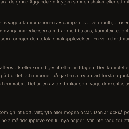
ara de grundläggande verktygen som en shaker eller ett mixg
välavvägda kombinationen av campari, söt vermouth, prosec
e övriga ingredienserna bidrar med balans, komplexitet oc
 som förhöjer den totala smakupplevelsen. En väl utförd garn
 afterwork eller som digestif efter middagen. Den kompletter
re på bordet och imponer på gästerna redan vid första ögonka
en hemmabar. Det är en av de drinkar som varje drinkentusia
 som grillat kött, viltgryta eller mogna ostar. Den är också
hela måltidsupplevelsen till nya höjder. Var inte rädd för 