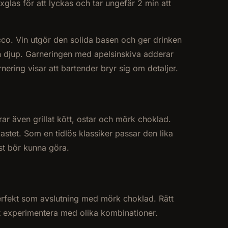
las för att lyckas och tar ungefär 2 min att
co. Vin utgör den solida basen och ger drinken
h djup. Garneringen med apelsinskiva adderar
ering visar att bartender bryr sig om detaljer.
ar även grillat kött, ostar och mörk choklad.
stet. Som en tidlös klassiker passar den lika
st bör kunna göra.
 perfekt som avslutning med mörk choklad. Rätt
att experimentera med olika kombinationer.