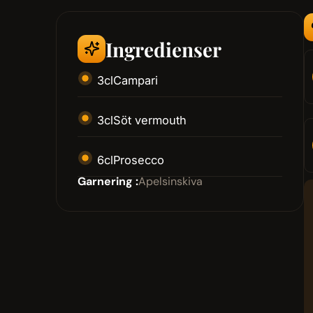
Ingredienser
3
cl
Campari
3
cl
Söt vermouth
6
cl
Prosecco
Garnering :
Apelsinskiva