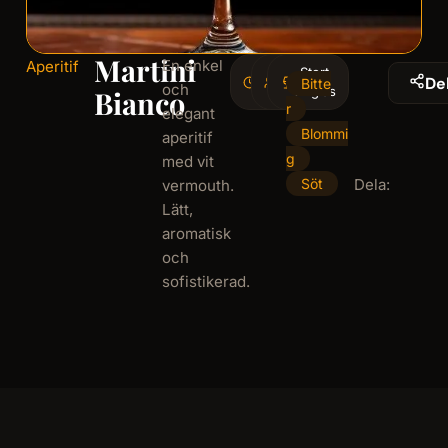
Martini
En enkel
Aperitif
2
1
Stort
De
Bitte
och
minminutes
serving
vinglas
Bianco
r
elegant
Blommi
aperitif
g
med vit
Söt
Dela:
vermouth.
Lätt,
aromatisk
och
sofistikerad.