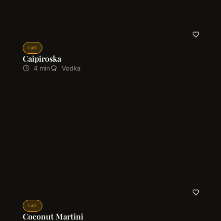
Lätt
Caipiroska
4 min
Vodka
Lätt
Coconut Martini