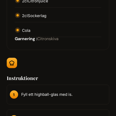
2
cl
Citronjuice
2
cl
Sockerlag
Cola
Garnering :
Citronskiva
Instruktioner
Fyll ett highball-glas med is.