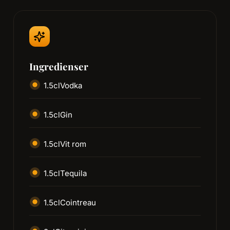
Ingredienser
1.5
cl
Vodka
1.5
cl
Gin
1.5
cl
Vit rom
1.5
cl
Tequila
1.5
cl
Cointreau