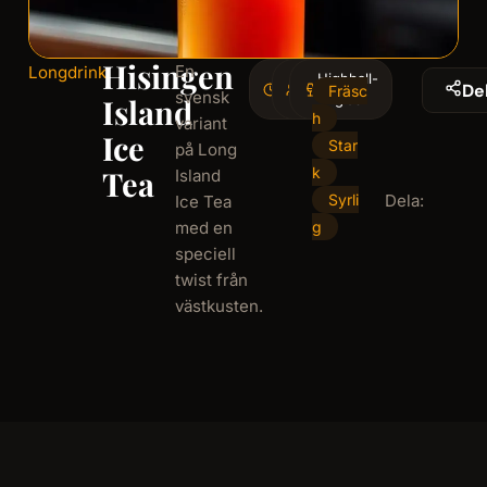
Hisingen
En
Longdrink
5
Highball-
1
De
Fräsc
svensk
minminutes
serving
glas
Island
h
variant
Ice
Star
på Long
Tea
k
Island
Syrli
Dela:
Ice Tea
med en
g
speciell
twist från
västkusten.