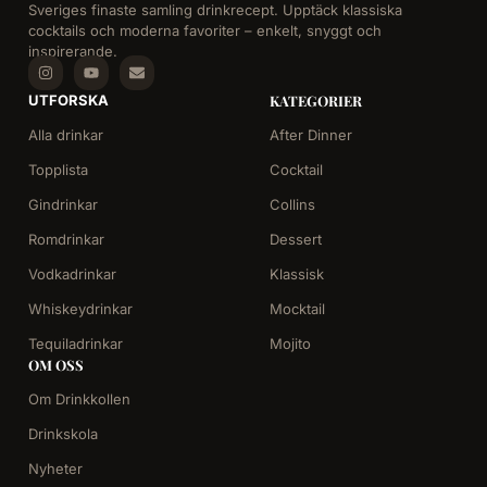
Sveriges finaste samling drinkrecept. Upptäck klassiska
cocktails och moderna favoriter – enkelt, snyggt och
inspirerande.
UTFORSKA
KATEGORIER
Alla drinkar
After Dinner
Topplista
Cocktail
Gindrinkar
Collins
Romdrinkar
Dessert
Vodkadrinkar
Klassisk
Whiskeydrinkar
Mocktail
Tequiladrinkar
Mojito
OM OSS
Om Drinkkollen
Drinkskola
Nyheter