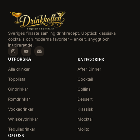
Sveriges finaste samling drinkrecept. Upptäck klassiska
cocktails och moderna favoriter – enkelt, snyggt och
inspirerande.
UTFORSKA
KATEGORIER
Alla drinkar
After Dinner
Topplista
Cocktail
Gindrinkar
Collins
Romdrinkar
Dessert
Vodkadrinkar
Klassisk
Whiskeydrinkar
Mocktail
Tequiladrinkar
Mojito
OM OSS