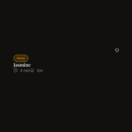
Medel
Jasmine
4 min
Gin