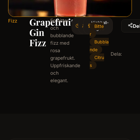
Grapefruit
En bitter
Fizz
4
Highball-
1
De
Bitte
och
minminutes
serving
glas
Gin
r
bubblande
Fizz
Bubbla
fizz med
nde
rosa
Dela:
Citru
grapefrukt.
Uppfriskande
s
och
elegant.