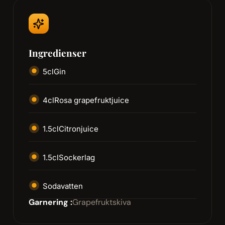
Ingredienser
5
cl
Gin
4
cl
Rosa grapefruktjuice
1.5
cl
Citronjuice
1.5
cl
Sockerlag
Sodavatten
Garnering :
Grapefruktskiva