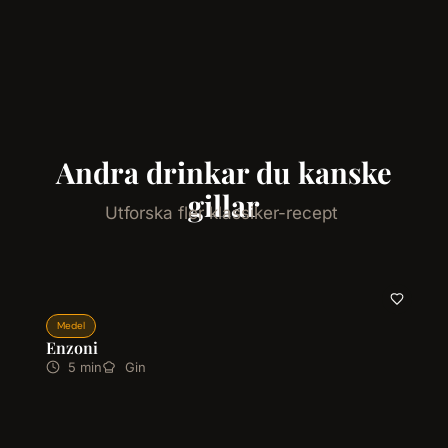
Andra drinkar du kanske
gillar
Utforska fler klassiker-recept
Medel
Enzoni
5 min
Gin