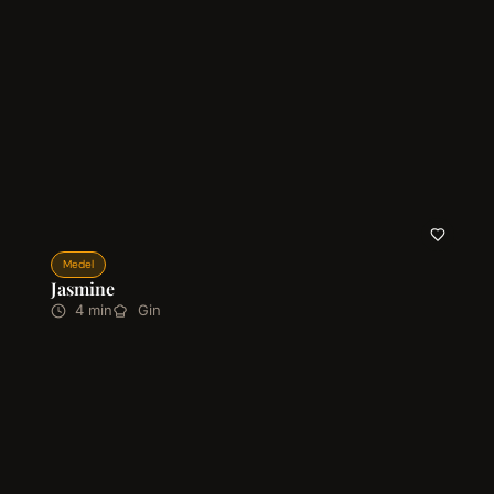
Medel
Jasmine
4 min
Gin