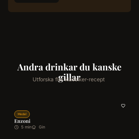
Andra drinkar du kanske
gillar
Utforska fler klassiker-recept
Medel
Enzoni
5 min
Gin