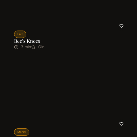
Lätt
Bee’s Knees
3 min
Gin
Medel