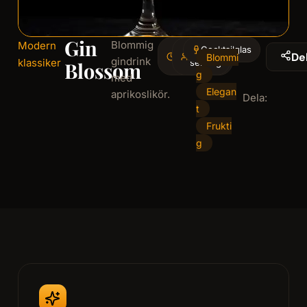
Gin
Blommig
Modern
4
Cocktailglas
1
De
Blommi
gindrink
klassiker
minminutes
serving
Blossom
g
med
Elegan
aprikoslikör.
Dela:
t
Frukti
g