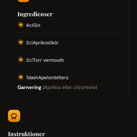
Ingredienser
4
cl
Gin
2
cl
Aprikoslikör
2
cl
Torr vermouth
1
dash
Apelsinbitters
Garnering :
Aprikos eller citrontwist
Instruktioner