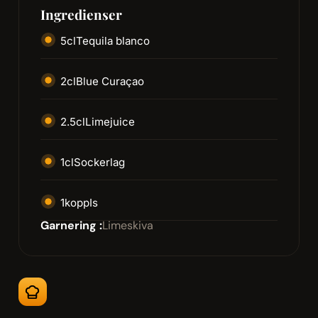
Ingredienser
5
cl
Tequila blanco
2
cl
Blue Curaçao
2.5
cl
Limejuice
1
cl
Sockerlag
1
kopp
Is
Garnering :
Limeskiva