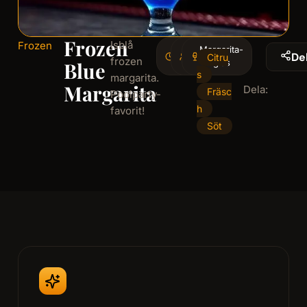
Frozen
Isblå
Frozen
4
Margarita-
1
De
Citru
frozen
minminutes
serving
glas
Blue
s
margarita.
Margarita
Dela:
Fräsc
Poolparty-
h
favorit!
Söt