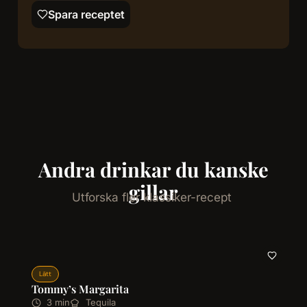
Spara receptet
Andra drinkar du kanske
gillar
Utforska fler klassiker-recept
Lätt
Tommy’s Margarita
3 min
Tequila