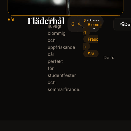
Fläderbål
En
Bål
15
10
Bålglas
De
Blommi
ljuvligt
minminutes
serving
g
blommig
Fräsc
och
h
uppfriskande
Söt
bål
Dela:
perfekt
för
studentfester
och
sommarfirande.