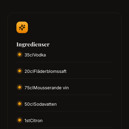
Ingredienser
35
cl
Vodka
20
cl
Fläderblomssaft
75
cl
Mousserande vin
50
cl
Sodavatten
1
st
Citron