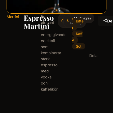
Espresso
En
Martini
5
Martiniglas
1
De
Bitte
elegant
minminutes
serving
Martini
r
och
Kaff
energigivande
e
cocktail
Söt
som
kombinerar
Dela:
stark
espresso
med
vodka
och
kaffelikör.