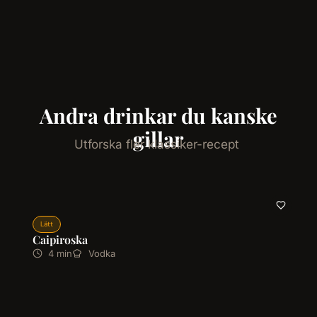
Andra drinkar du kanske
gillar
Utforska fler klassiker-recept
Lätt
Caipiroska
4 min
Vodka