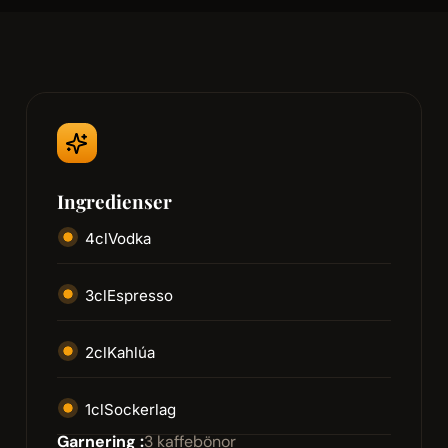
Ingredienser
4
cl
Vodka
3
cl
Espresso
2
cl
Kahlúa
1
cl
Sockerlag
Garnering :
3 kaffebönor