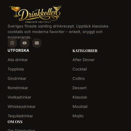
Sveriges finaste samling drinkrecept. Upptäck klassiska
cocktails och moderna favoriter – enkelt, snyggt och
inspirerande.
UTFORSKA
KATEGORIER
Alla drinkar
After Dinner
Topplista
Cocktail
Gindrinkar
Collins
Romdrinkar
Dessert
Vodkadrinkar
Klassisk
Whiskeydrinkar
Mocktail
Tequiladrinkar
Mojito
OM OSS
Om Drinkkollen