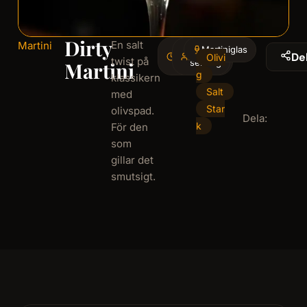
Dirty
En salt
Martini
3
Martiniglas
1
De
Olivi
twist på
minminutes
serving
Martini
g
klassikern
Salt
med
Star
olivspad.
Dela:
k
För den
som
gillar det
smutsigt.