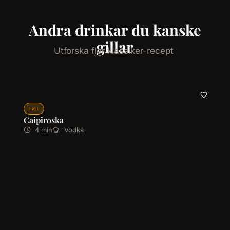
Andra drinkar du kanske
gillar
Utforska fler klassiker-recept
Lätt
Caipiroska
4 min
Vodka