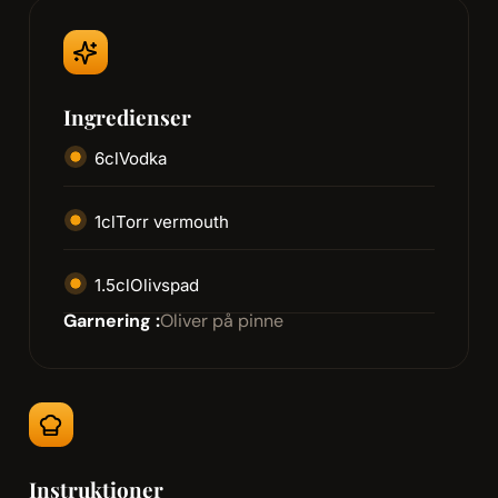
Ingredienser
6
cl
Vodka
1
cl
Torr vermouth
1.5
cl
Olivspad
Garnering :
Oliver på pinne
Instruktioner