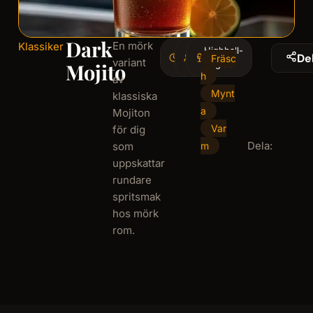
Dark
En mörk
Klassiker
5
Highball-
1
De
Fräsc
variant
minminutes
serving
glas
Mojito
h
av
Mynt
klassiska
a
Mojiton
Var
för dig
Dela:
som
m
uppskattar
rundare
spritsmak
hos mörk
rom.