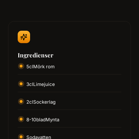
Ingredienser
5
cl
Mörk rom
3
cl
Limejuice
2
cl
Sockerlag
8-10
blad
Mynta
Sodavatten