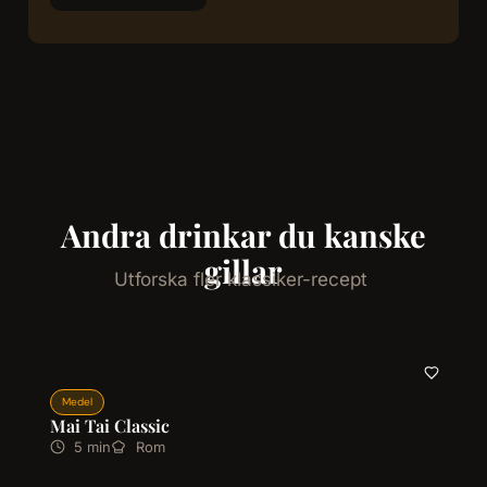
Andra drinkar du kanske
gillar
Utforska fler klassiker-recept
Medel
Mai Tai Classic
5 min
Rom