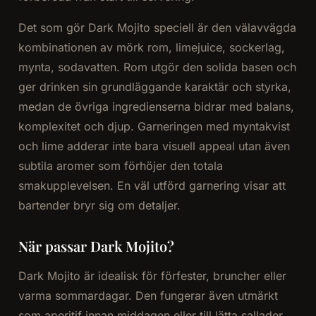
Det som gör Dark Mojito speciell är den välavvägda
kombinationen av mörk rom, limejuice, sockerlag,
mynta, sodavatten. Rom utgör den solida basen och
ger drinken sin grundläggande karaktär och styrka,
medan de övriga ingredienserna bidrar med balans,
komplexitet och djup. Garneringen med myntakvist
och lime adderar inte bara visuell appeal utan även
subtila aromer som förhöjer den totala
smakupplevelsen. En väl utförd garnering visar att
bartender bryr sig om detaljer.
När passar Dark Mojito?
Dark Mojito är idealisk för förfester, bruncher eller
varma sommardagar. Den fungerar även utmärkt
som aperitif innan middagen eller till lätta sallader