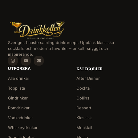
Sveriges finaste samling drinkrecept. Upptäck klassiska
cocktails och moderna favoriter – enkelt, snyggt och
inspirerande.
UTFORSKA
KATEGORIER
Alla drinkar
After Dinner
Topplista
Cocktail
Gindrinkar
Collins
Romdrinkar
Dessert
Vodkadrinkar
Klassisk
Whiskeydrinkar
Mocktail
Tequiladrinkar
Mojito