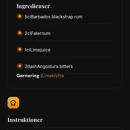
Ingredienser
5
cl
Barbados blackstrap rom
2
cl
Falernum
1
cl
Limejuice
2
dash
Angostura bitters
Garnering :
Limeklyfta
Instruktioner