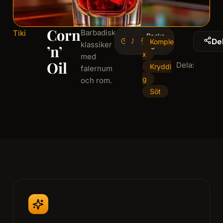
Corn
Barbadisk
Tiki
3
Rocks-
1
De
Komple
klassiker
minminutes
serving
glas
’n’
x
med
Oil
Dela:
Kryddi
falernum
g
och rom.
Söt