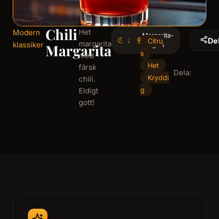
Chili
Het
Modern
5
Margarita-
1
De
Citru
margarita
klassiker
minminutes
serving
glas
Margarita
s
med
Het
färsk
Dela:
Kryddi
chili.
g
Eldigt
gott!