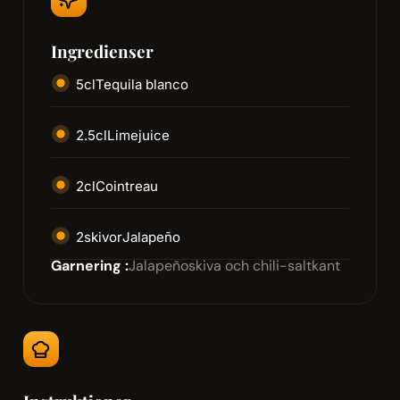
Ingredienser
5
cl
Tequila blanco
2.5
cl
Limejuice
2
cl
Cointreau
2
skivor
Jalapeño
Garnering :
Jalapeñoskiva och chili-saltkant