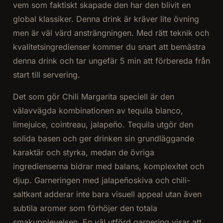
vem som faktiskt skapade den har den blivit en
global klassiker. Denna drink är kräver lite övning
men är väl värd ansträngningen. Med rätt teknik och
kvalitetsingredienser kommer du snart att bemästra
denna drink och tar ungefär 5 min att förbereda från
start till servering.
Det som gör Chili Margarita speciell är den
välavvägda kombinationen av tequila blanco,
limejuice, cointreau, jalapeño. Tequila utgör den
solida basen och ger drinken sin grundläggande
karaktär och styrka, medan de övriga
ingredienserna bidrar med balans, komplexitet och
djup. Garneringen med jalapeñoskiva och chili-
saltkant adderar inte bara visuell appeal utan även
subtila aromer som förhöjer den totala
smakupplevelsen. En väl utförd garnering visar att