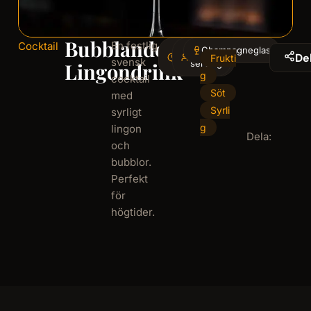
Bubblande
En festlig
Cocktail
5
Champagneglas
1
De
Frukti
svensk
minminutes
serving
Lingondrink
g
cocktail
Söt
med
Syrli
syrligt
g
lingon
Dela:
och
bubblor.
Perfekt
för
högtider.