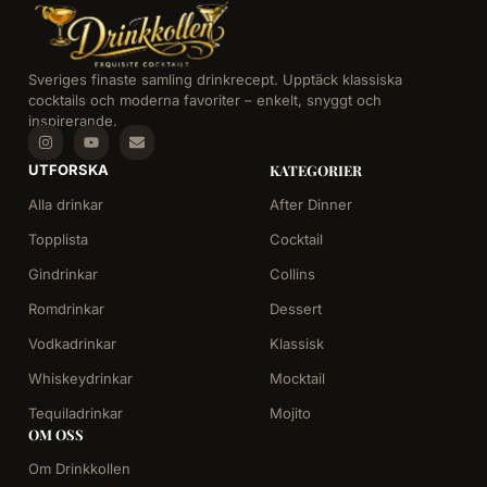
Sveriges finaste samling drinkrecept. Upptäck klassiska
cocktails och moderna favoriter – enkelt, snyggt och
inspirerande.
UTFORSKA
KATEGORIER
Alla drinkar
After Dinner
Topplista
Cocktail
Gindrinkar
Collins
Romdrinkar
Dessert
Vodkadrinkar
Klassisk
Whiskeydrinkar
Mocktail
Tequiladrinkar
Mojito
OM OSS
Om Drinkkollen