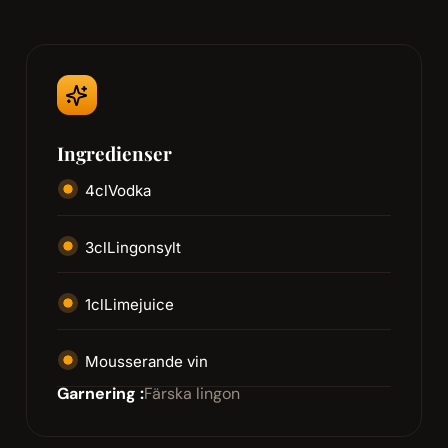
Ingredienser
4
cl
Vodka
3
cl
Lingonsylt
1
cl
Limejuice
Mousserande vin
Garnering :
Färska lingon