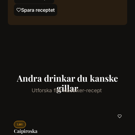
Spara receptet
Andra drinkar du kanske
gillar
Utforska fler klassiker-recept
Lätt
Caipiroska