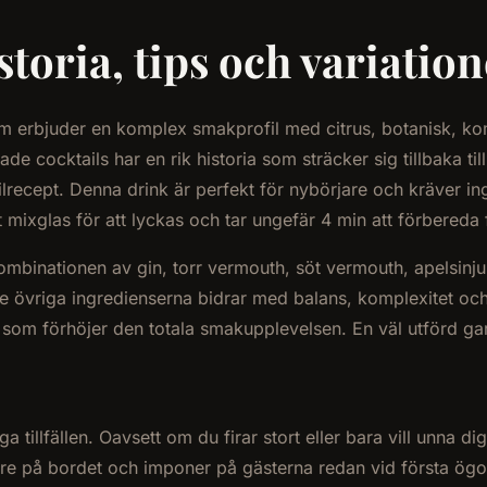
toria, tips och variation
som erbjuder en komplex smakprofil med citrus, botanisk, 
 cocktails har en rik historia som sträcker sig tillbaka til
lrecept. Denna drink är perfekt för nybörjare och kräver i
ixglas för att lyckas och tar ungefär 4 min att förbereda frå
mbinationen av gin, torr vermouth, söt vermouth, apelsinju
e övriga ingredienserna bidrar med balans, komplexitet och
 som förhöjer den totala smakupplevelsen. En väl utförd garn
 tillfällen. Oavsett om du firar stort eller bara vill unna d
ngare på bordet och imponer på gästerna redan vid första ögo