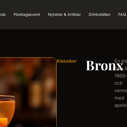
ola
Företagsevent
Nyheter & Artiklar
Drinkställen
FAQ
Bronx
Klassiker
En kl
från t
1900-
och
verm
med
apels