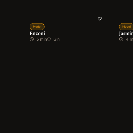
Medel
Medel
Enzoni
Jasmi
5 min
Gin
4 m