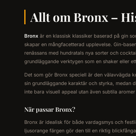
Allt om Bronx – His
Bronx
är en klassisk klassiker baserad på gin 
skapar en mångfacetterad upplevelse. Gin-baserade
renässans med hundratals nya sorter och cocktai
grundläggande verktygen som en shaker eller ett m
Det som gör Bronx speciell är den välavvägda ko
sin grundläggande karaktär och styrka, medan d
inte bara visuell appeal utan även subtila aromer
När passar Bronx?
Bronx är idealisk för både vardagsmys och festliga
ljusorange färgen gör den till en riktig blickfå