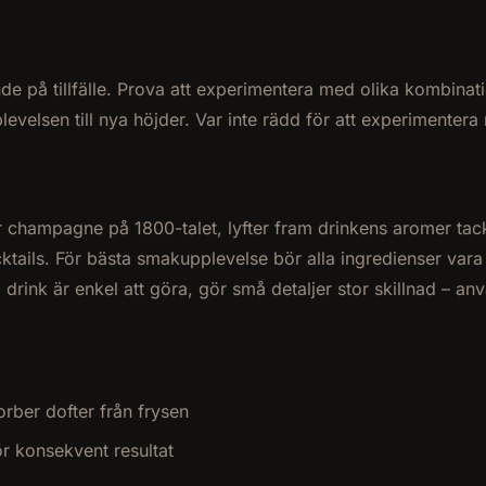
 på tillfälle. Prova att experimentera med olika kombination
levelsen till nya höjder. Var inte rädd för att experimenter
 champagne på 1800-talet, lyfter fram drinkens aromer tack
tails. För bästa smakupplevelse bör alla ingredienser vara a
ink är enkel att göra, gör små detaljer stor skillnad – anv
orber dofter från frysen
r konsekvent resultat