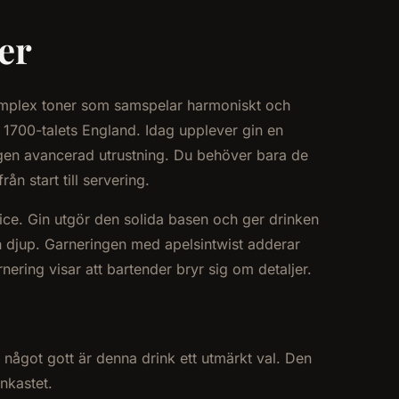
er
komplex toner som samspelar harmoniskt och
l 1700-talets England. Idag upplever gin en
ngen avancerad utrustning. Du behöver bara de
n start till servering.
ice. Gin utgör den solida basen och ger drinken
 djup. Garneringen med apelsintwist adderar
ering visar att bartender bryr sig om detaljer.
ig något gott är denna drink ett utmärkt val. Den
nkastet.