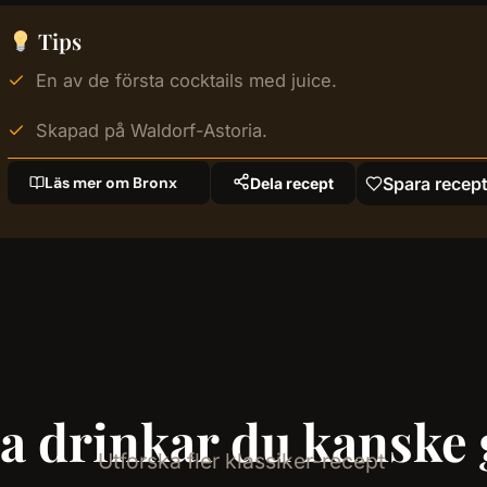
Tips
En av de första cocktails med juice.
Skapad på Waldorf-Astoria.
Läs mer om Bronx
Spara recep
Dela recept
a drinkar du kanske g
Utforska fler klassiker-recept