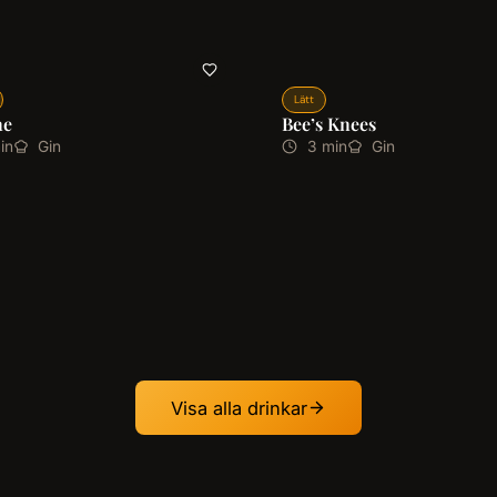
Lätt
ne
Bee’s Knees
in
Gin
3 min
Gin
Visa alla drinkar