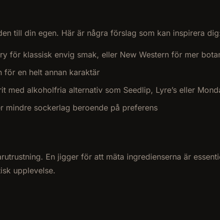
en till din egen. Här är några förslag som kan inspirera dig
ry för klassisk envig smak, eller New Western för mer bot
n för en helt annan karaktär
prit med alkoholfria alternativ som Seedlip, Lyre’s eller M
ler mindre sockerlag beroende på preferens
rustning. En jigger för att mäta ingredienserna är essentiell
tisk upplevelse.