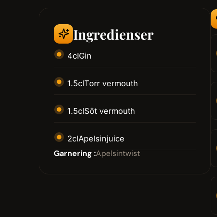
Ingredienser
4
cl
Gin
1.5
cl
Torr vermouth
1.5
cl
Söt vermouth
2
cl
Apelsinjuice
Garnering :
Apelsintwist