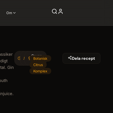
Om
assiker
4
Coupe-
1
Dela recept
Botanisk
idigt
minminutes
serving
glas
Citrus
tal. Gin
Komplex
outh
injuice.