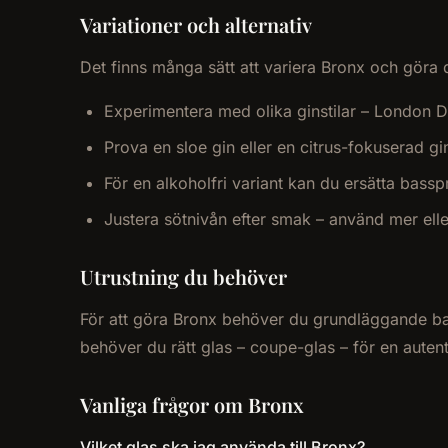
Variationer och alternativ
Det finns många sätt att variera Bronx och göra d
Experimentera med olika ginstilar – London D
Prova en sloe gin eller en citrus-fokuserad gi
För en alkoholfri variant kan du ersätta bass
Justera sötnivån efter smak – använd mer el
Utrustning du behöver
För att göra Bronx behöver du grundläggande barut
behöver du rätt glas – coupe-glas – för en auten
Vanliga frågor om Bronx
Vilket glas ska jag använda till Bronx?