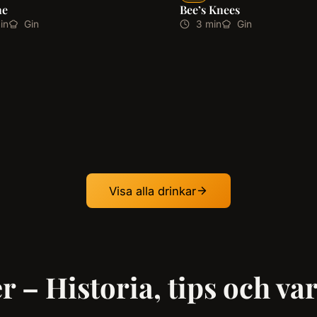
ne
Bee’s Knees
in
Gin
3 min
Gin
Visa alla drinkar
r – Historia, tips och va