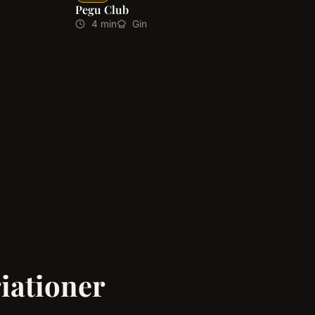
Pegu Club
4 min
Gin
riationer