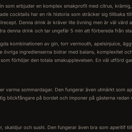
gin som erbjuder en komplex smakprofil med citrus, krämig
 cocktails har en rik historia som sträcker sig tillbaka til
recept. Denna drink är kräver lite övning men är väl värd 
a denna drink och tar ungefär 5 min att förbereda från start
gda kombinationen av gin, torr vermouth, apelsinjuice, ägg
e övriga ingredienserna bidrar med balans, komplexitet och
 som förhöjer den totala smakupplevelsen. En väl utförd garn
eller varma sommardagar. Den fungerar även utmärkt som aperi
riktig blickfångare på bordet och imponer på gästerna redan 
er, skaldjur och sushi. Den fungerar även bra som aperitif ti