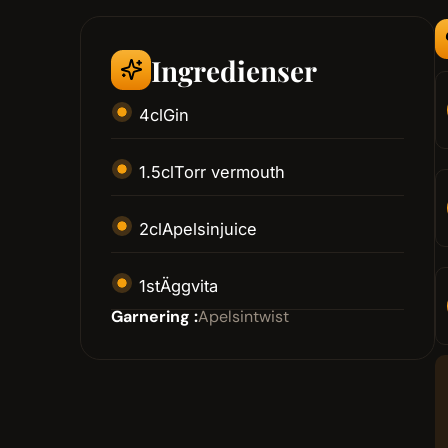
Ingredienser
4
cl
Gin
1.5
cl
Torr vermouth
2
cl
Apelsinjuice
1
st
Äggvita
Garnering :
Apelsintwist