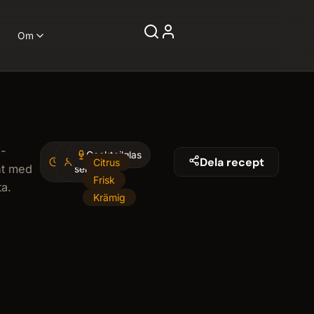
Om
x-
5
Cocktailglas
1
Dela recept
Citrus
nt med
minminutes
serving
Frisk
ta.
Krämig