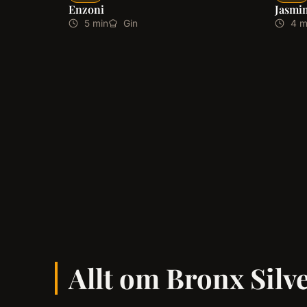
Enzoni
Jasmi
5 min
Gin
4 m
Allt om Bronx Silve