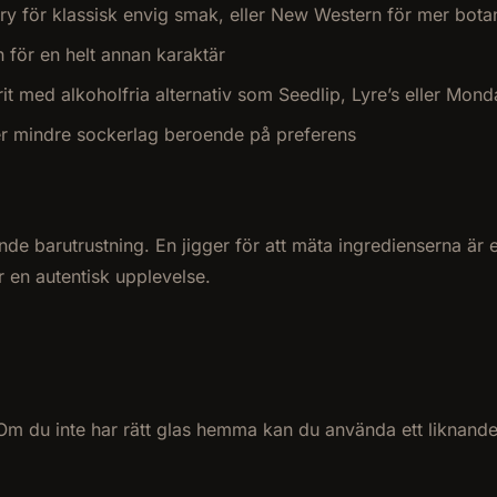
ry för klassisk envig smak, eller New Western för mer bot
n för en helt annan karaktär
prit med alkoholfria alternativ som Seedlip, Lyre’s eller M
ler mindre sockerlag beroende på preferens
e barutrustning. En jigger för att mäta ingredienserna är ess
ör en autentisk upplevelse.
. Om du inte har rätt glas hemma kan du använda ett liknande a