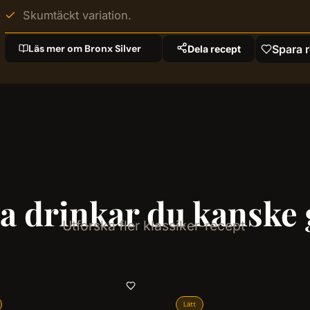
Skumtäckt variation.
Läs mer om Bronx Silver
Spara 
Dela recept
a drinkar du kanske g
Utforska fler klassiker-recept
Lätt