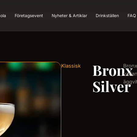
ola
Företagsevent
Nyheter & Artiklar
Drinkställen
FAQ
Bronx
Klassisk
Bron
varia
Silver
äggvi