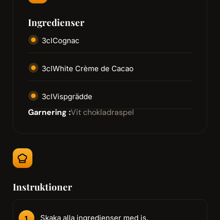
Ingredienser
3
cl
Cognac
3
cl
White Crème de Cacao
3
cl
Vispgrädde
Garnering :
Vit chokladraspel
Instruktioner
Skaka alla ingredienser med is.