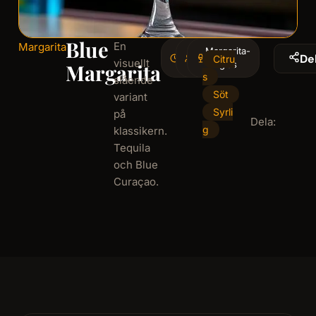
Blue
En
Margarita
4
Margarita-
1
De
Citru
visuellt
minminutes
serving
glas
Margarita
s
slående
Söt
variant
Syrli
på
Dela:
g
klassikern.
Tequila
och Blue
Curaçao.