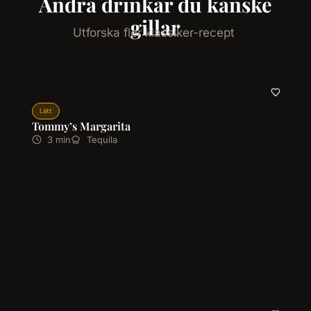
Andra drinkar du kanske
gillar
Utforska fler klassiker-recept
Lätt
Tommy’s Margarita
3 min
Tequila