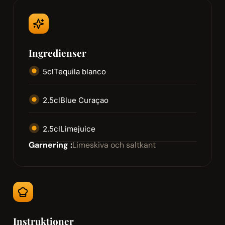
Ingredienser
5
cl
Tequila blanco
2.5
cl
Blue Curaçao
2.5
cl
Limejuice
Garnering :
Limeskiva och saltkant
Instruktioner