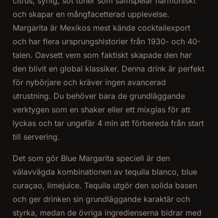
citrus, syrlig, söt toner som samspelar harmoniskt
och skapar en mångfacetterad upplevelse.
Margarita är Mexikos mest kända cocktailexport
och har flera ursprungshistorier från 1930- och 40-
talen. Oavsett vem som faktiskt skapade den har
den blivit en global klassiker. Denna drink är perfekt
för nybörjare och kräver ingen avancerad
utrustning. Du behöver bara de grundläggande
verktygen som en shaker eller ett mixglas för att
lyckas och tar ungefär 4 min att förbereda från start
till servering.
Det som gör Blue Margarita speciell är den
välavvägda kombinationen av tequila blanco, blue
curaçao, limejuice. Tequila utgör den solida basen
och ger drinken sin grundläggande karaktär och
styrka, medan de övriga ingredienserna bidrar med