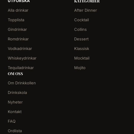
UTFORSKA
KATEGORIER
Alla drinkar
After Dinner
Topplista
Cocktail
Gindrinkar
Collins
Romdrinkar
Dessert
Vodkadrinkar
Klassisk
Whiskeydrinkar
Mocktail
Tequiladrinkar
Mojito
OM OSS
Om Drinkkollen
Drinkskola
Nyheter
Kontakt
FAQ
Ordlista