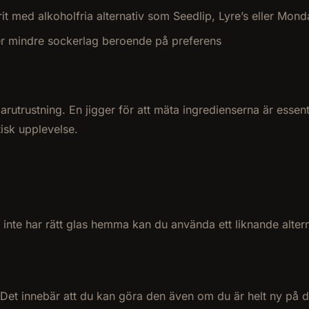
prit med alkoholfria alternativ som Seedlip, Lyre’s eller M
ler mindre sockerlag beroende på preferens
trustning. En jigger för att mäta ingredienserna är essentiel
tisk upplevelse.
 inte har rätt glas hemma kan du använda ett liknande alterna
d. Det innebär att du kan göra den även om du är helt ny på d