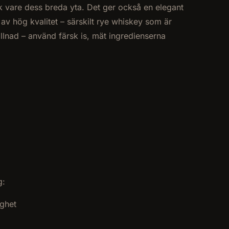
 vare dess breda yta. Det ger också en elegant
av hög kvalitet – särskilt rye whiskey som är
llnad – använd färsk is, mät ingredienserna
g:
ighet