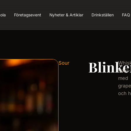
ola
Företagsevent
Nyheter & Artiklar
Drinkställen
FAQ
Blinke
Sour
Whis
sour-
med
grape
och h