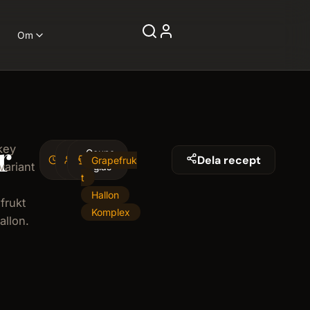
Om
r
key
4
Coupe-
1
Dela recept
Grapefruk
variant
minminutes
serving
glas
t
Hallon
frukt
Komplex
allon.