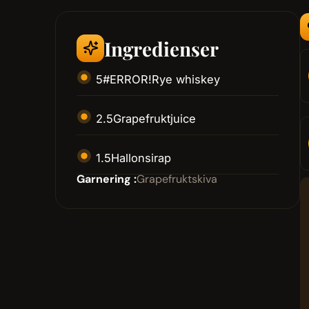
Ingredienser
5
#ERROR!
Rye whiskey
2.5
Grapefruktjuice
1.5
Hallonsirap
Garnering :
Grapefruktskiva