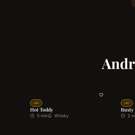
Andr
Lätt
Lätt
Hot Toddy
Rusty 
5 min
Whisky
2 m