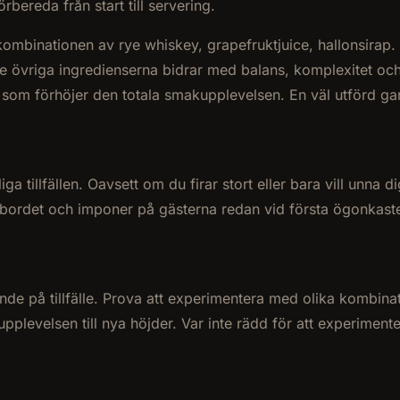
rbereda från start till servering.
kombinationen av rye whiskey, grapefruktjuice, hallonsirap
e övriga ingredienserna bidrar med balans, komplexitet oc
 som förhöjer den totala smakupplevelsen. En väl utförd garn
ga tillfällen. Oavsett om du firar stort eller bara vill unna 
på bordet och imponer på gästerna redan vid första ögonkaste
de på tillfälle. Prova att experimentera med olika kombinatio
upplevelsen till nya höjder. Var inte rädd för att experimen