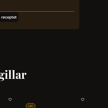
 receptet
illar
Lätt