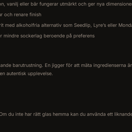
n, vanilj eller bär fungerar utmärkt och ger nya dimensione
ur och renare finish
prit med alkoholfria alternativ som Seedlip, Lyre’s eller M
ler mindre sockerlag beroende på preferens
de barutrustning. En jigger för att mäta ingredienserna är e
 en autentisk upplevelse.
 Om du inte har rätt glas hemma kan du använda ett liknande a