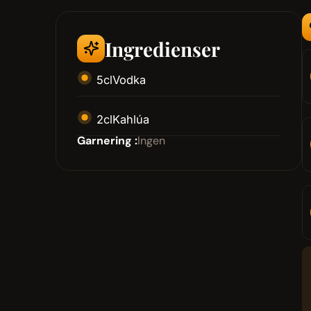
Ingredienser
5
cl
Vodka
2
cl
Kahlúa
Garnering :
Ingen