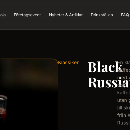
ola
Företagsevent
Nyheter & Artiklar
Drinkställen
FAQ
Black
Klassiker
En kl
kaffe
Russi
med 
och
kaffel
utan 
till sk
från 
Russi