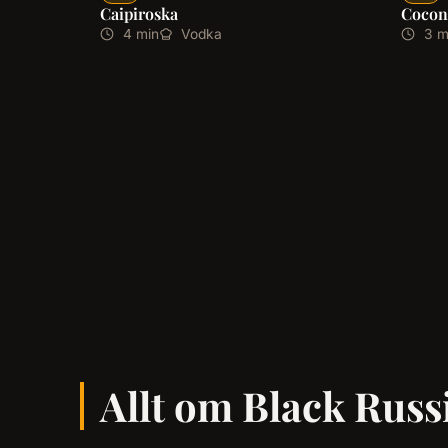
Caipiroska
Cocon
4 min
Vodka
3 m
Allt om Black Russi