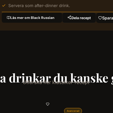
Servera som after-dinner drink.
Läs mer om Black Russian
Spara
Dela recept
a drinkar du kanske g
Utforska fler klassiker-recept
Avancerad