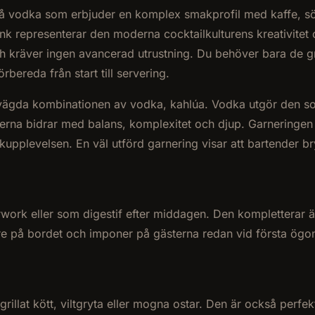
på vodka som erbjuder en komplex smakprofil med kaffe, sö
k representerar den moderna cocktailkulturens kreativitet
och kräver ingen avancerad utrustning. Du behöver bara de 
rbereda från start till servering.
vvägda kombinationen av vodka, kahlúa. Vodka utgör den so
erna bidrar med balans, komplexitet och djup. Garneringen 
upplevelsen. En väl utförd garnering visar att bartender bry
erwork eller som digestif efter middagen. Den kompletterar 
are på bordet och imponer på gästerna redan vid första ögo
grillat kött, viltgryta eller mogna ostar. Den är också per