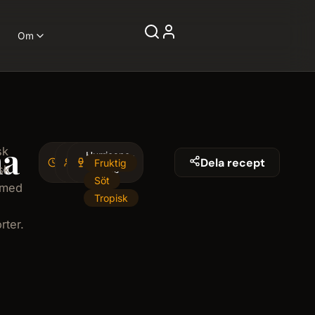
Om
a
sk
5
Hurricane-
1
Dela recept
Fruktig
sk
minminutes
serving
glas
Söt
 med
Tropisk
rter.