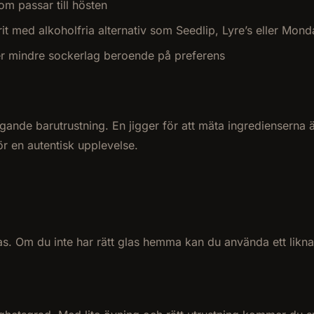
om passar till hösten
prit med alkoholfria alternativ som Seedlip, Lyre’s eller M
ler mindre sockerlag beroende på preferens
e barutrustning. En jigger för att mäta ingredienserna är e
för en autentisk upplevelse.
s. Om du inte har rätt glas hemma kan du använda ett liknand