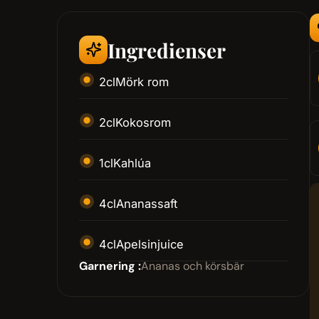
Ingredienser
2
cl
Mörk rom
2
cl
Kokosrom
1
cl
Kahlúa
4
cl
Ananassaft
4
cl
Apelsinjuice
Garnering :
Ananas och körsbär