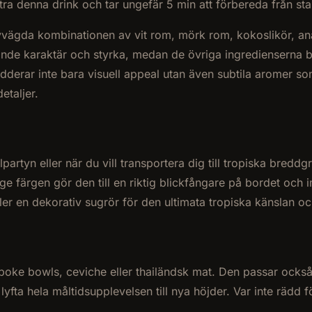
a denna drink och tar ungefär 5 min att förbereda från start
ägda kombinationen av vit rom, mörk rom, kokoslikör, anan
nde karaktär och styrka, medan de övriga ingredienserna b
derar inte bara visuell appeal utan även subtila aromer so
etaljer.
tyn eller när du vill transportera dig till tropiska breddg
e färgen gör den till en riktig blickfångare på bordet och
eller en dekorativ sugrör för den ultimata tropiska känslan 
ke bowls, ceviche eller thailändsk mat. Den passar också ut
yfta hela måltidsupplevelsen till nya höjder. Var inte rädd 