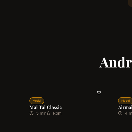
Andr
Medel
Medel
Mai Tai Classic
Airmai
5 min
Rom
4 m