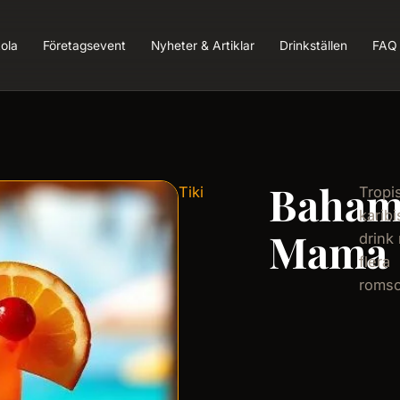
ola
Företagsevent
Nyheter & Artiklar
Drinkställen
FAQ
Baham
Tiki
Tropi
karibi
Mama
drink
flera
romso