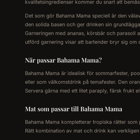
kvalitetsingredienser kommer du snart att bemästr
Det som gör Bahama Mama speciell är den välavv
den solida basen och ger drinken sin grundlägga
Garneringen med ananas, körsbär och parasoll ad
utförd garnering visar att bartender bryr sig om d
När passar Bahama Mama?
Bahama Mama är idealisk för sommarfester, poolpar
eller som välkomstdrink på temafester. Den orang
Servera gärna med ett litet paraply, färsk frukt 
Mat som passar till Bahama Mama
Bahama Mama kompletterar tropiska rätter som po
Rätt kombination av mat och drink kan verkligen l