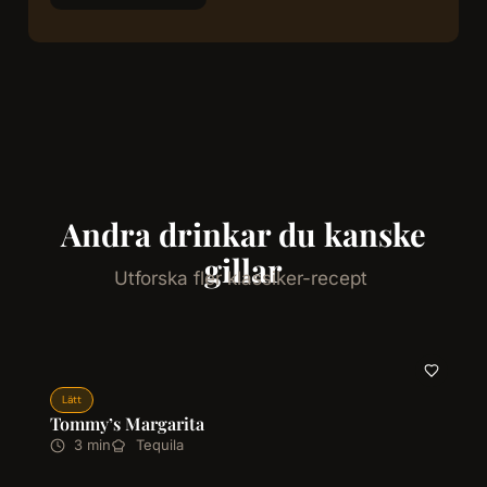
Andra drinkar du kanske
gillar
Utforska fler klassiker-recept
Lätt
Tommy’s Margarita
3 min
Tequila