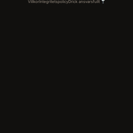
Villkor
Integritetspolicy
Drick ansvarsfullt