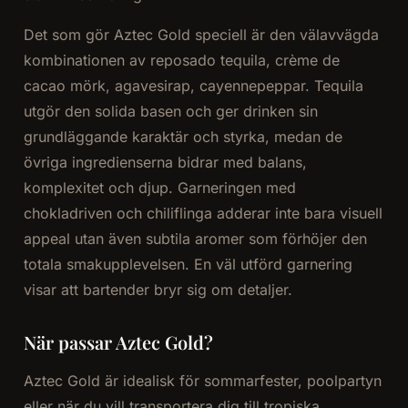
Det som gör Aztec Gold speciell är den välavvägda
kombinationen av reposado tequila, crème de
cacao mörk, agavesirap, cayennepeppar. Tequila
utgör den solida basen och ger drinken sin
grundläggande karaktär och styrka, medan de
övriga ingredienserna bidrar med balans,
komplexitet och djup. Garneringen med
chokladriven och chiliflinga adderar inte bara visuell
appeal utan även subtila aromer som förhöjer den
totala smakupplevelsen. En väl utförd garnering
visar att bartender bryr sig om detaljer.
När passar Aztec Gold?
Aztec Gold är idealisk för sommarfester, poolpartyn
eller när du vill transportera dig till tropiska