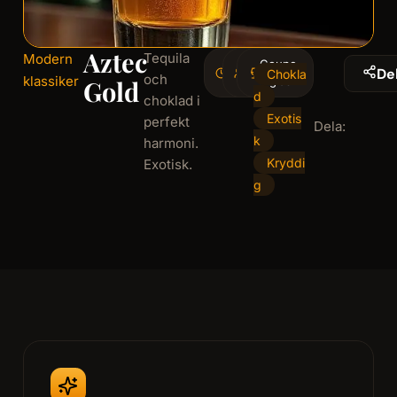
Aztec
Tequila
Modern
5
Coupe-
1
De
Chokla
och
klassiker
minminutes
serving
glas
Gold
d
choklad i
Exotis
perfekt
Dela:
k
harmoni.
Kryddi
Exotisk.
g