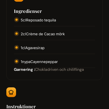
Ingredienser
5
cl
Reposado tequila
2
cl
Crème de Cacao mörk
1
cl
Agavesirap
1
nypa
Cayennepeppar
Garnering :
Chokladriven och chiliflinga
Instruktioner