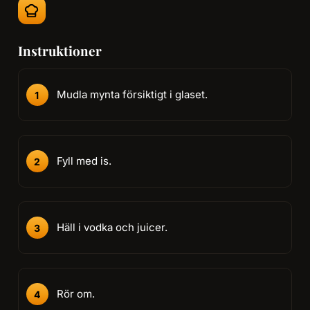
Instruktioner
Mudla mynta försiktigt i glaset.
Fyll med is.
Häll i vodka och juicer.
Rör om.