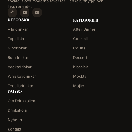
cocktails och moderna favoriter – enkelt, snyggt och
inspirerande.
UTFORSKA
KATEGORIER
Alla drinkar
After Dinner
Topplista
Cocktail
Gindrinkar
Collins
Romdrinkar
Dessert
Vodkadrinkar
Klassisk
Whiskeydrinkar
Mocktail
Tequiladrinkar
Mojito
OM OSS
Om Drinkkollen
Drinkskola
Nyheter
Kontakt