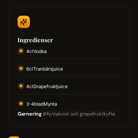
Ingredienser
4
cl
Vodka
6
cl
Tranbärsjuice
4
cl
Grapefruktjuice
3-4
blad
Mynta
Garnering :
Myntakvist och grapefruktkyfta