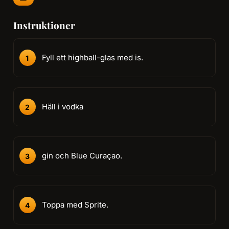
Instruktioner
Fyll ett highball-glas med is.
Häll i vodka
gin och Blue Curaçao.
Toppa med Sprite.