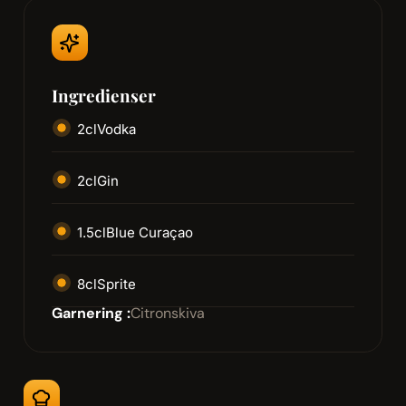
Ingredienser
2
cl
Vodka
2
cl
Gin
1.5
cl
Blue Curaçao
8
cl
Sprite
Garnering :
Citronskiva