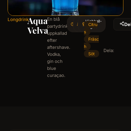
Aqua
En blå
Longdrink
3
Highball-
1
De
Citru
partydrink
minminutes
serving
glas
Velva
s
uppkallad
Fräsc
efter
h
aftershave.
Dela:
Söt
Vodka,
gin och
blue
curaçao.