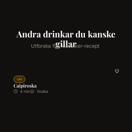
Andra drinkar du kanske
gillar
Utforska fler klassiker-recept
Lätt
Caipiroska
4 min
Vodka