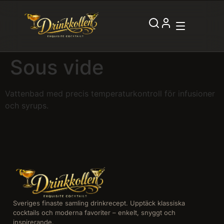
Sous vide
Vattenbad med precis temperaturkontroll för infusioner
och syrups.
Sveriges finaste samling drinkrecept. Upptäck klassiska
cocktails och moderna favoriter – enkelt, snyggt och
inspirerande.