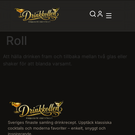
Roll
Att hälla drinken fram och tillbaka mellan två glas eller
shaker för att blanda varsamt.
Sveriges finaste samling drinkrecept. Upptäck klassiska
cocktails och moderna favoriter – enkelt, snyggt och
inspirerande.