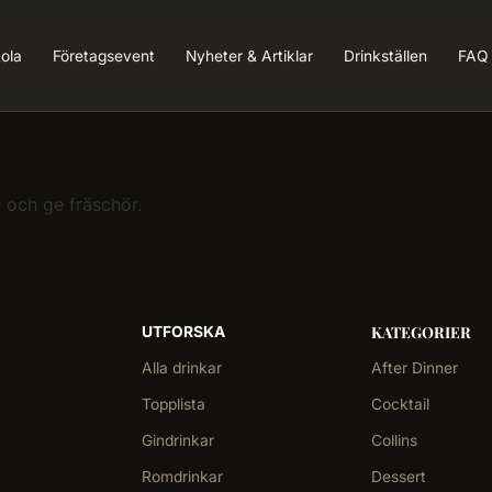
ola
Företagsevent
Nyheter & Artiklar
Drinkställen
FAQ
r och ge fräschör.
KATEGORIER
UTFORSKA
Alla drinkar
After Dinner
Topplista
Cocktail
Gindrinkar
Collins
Romdrinkar
Dessert