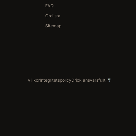
FAQ
Ordlista
Sitemap
Villkor
Integritetspolicy
Drick ansvarsfullt