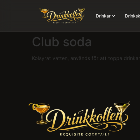
Drinkar
Drinksk
Club soda
Kolsyrat vatten, används för att toppa drinka