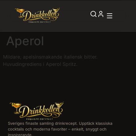
Aperol
Mildare, apelsinsmakande italiensk bitter.
Huvudingrediens i Aperol Spritz.
Sveriges finaste samling drinkrecept. Upptäck klassiska
cocktails och moderna favoriter – enkelt, snyggt och
inspirerande.