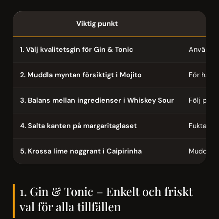
Viktig punkt
1. Välj kvalitetsgin för Gin & Tonic
Användnin
2. Muddla myntan försiktigt i Mojito
För hårt 
3. Balans mellan ingredienser i Whiskey Sour
Följ prop
4. Salta kanten på margaritaglaset
Fukta kan
5. Krossa lime noggrant i Caipirinha
Muddla li
1. Gin & Tonic – Enkelt och friskt
val för alla tillfällen